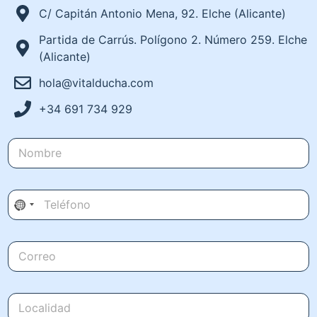
C/ Capitán Antonio Mena, 92. Elche (Alicante)
Partida de Carrús. Polígono 2. Número 259. Elche
(Alicante)
hola@vitalducha.com
+34 691 734 929
*
N
*
o
*
m
b
T
r
N
e
e
l
*
o
é
c
C
f
o
o
o
r
n
u
r
o
n
L
e
*
o
t
o