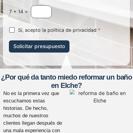
a
l
y
C
l
e
7
+
14
=
a
i
s
c
p
d
t
e
t
a
r
l
A
Sí, acepto la política de privacidad
*
c
d
ó
c
h
e
*
n
u
a
i
c
e
Solicitar presupuesto
p
c
t
r
e
o
d
r
e
*
o
s
d
R
o
G
n
¿Por qué da tanto miedo reformar un baño
P
a
en Elche?
D
l
*
i
No es la primera vez que
z
escuchamos estas
a
historias. De hecho,
d
o
muchos de nuestros
*
clientes llegan después de
una mala experiencia con