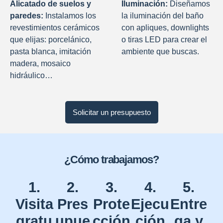
Alicatado de suelos y
Iluminación:
Diseñamos
paredes:
Instalamos los
la iluminación del baño
revestimientos cerámicos
con apliques, downlights
que elijas: porcelánico,
o tiras LED para crear el
pasta blanca, imitación
ambiente que buscas.
madera, mosaico
hidráulico…
Solicitar un presupuesto
¿Cómo trabajamos?
1.
2.
3.
4.
5.
Visita
Pres
Prote
Ejecu
Entre
gratu
upue
cción
ción
ga y