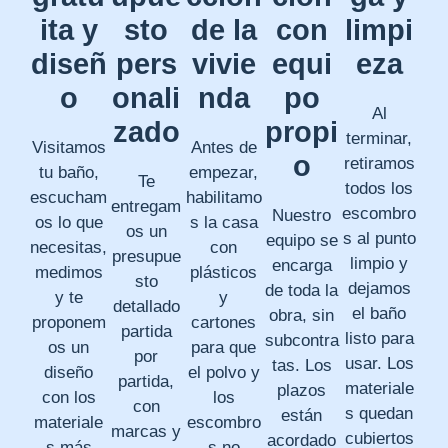
ita y
sto
de la
con
limpi
diseñ
pers
vivie
equi
eza
o
onali
nda
po
Al
zado
propi
terminar,
Visitamos
Antes de
o
retiramos
tu baño,
empezar,
Te
todos los
escucham
habilitamo
entregam
escombro
Nuestro
os lo que
s la casa
os un
s al punto
equipo se
necesitas,
con
presupue
limpio y
encarga
medimos
plásticos
sto
dejamos
de toda la
y te
y
detallado
el baño
obra, sin
proponem
cartones
partida
listo para
subcontra
os un
para que
por
usar. Los
tas. Los
diseño
el polvo y
partida,
materiale
plazos
con los
los
con
s quedan
están
materiale
escombro
marcas y
cubiertos
acordado
s más
s no