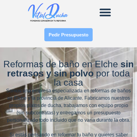
Pedir Presupuesto
Reformas de baño en Elche
sin
retrasos y sin polvo
por toda
la casa
Somos una empresa especializada en reformas de baños
en Elche y la provincia de Alicante. Fabricamos nuestros
propios platos de ducha, trabajamos con equipo propio
(sin subcontratas) y entregamos un presupuesto
personalizado todo incluido que no varía durante la obra.
Si estás pensando en reformar tu baño y quieres saber