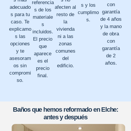
referencia
con
s y los
adecuado
afecten al
s de los
garantía
cumplimo
s para tu
resto de
materiale
de 4 años
s.
caso. Te
la
s
y la mano
explicamo
vivienda
incluidos.
de obra
s las
ni a las
El precio
con
opciones
zonas
que
garantía
y te
comunes
aparece
de 2
asesoram
del
es el
años.
os sin
edificio.
precio
compromi
final.
so.
Baños que hemos reformado en Elche:
antes y después