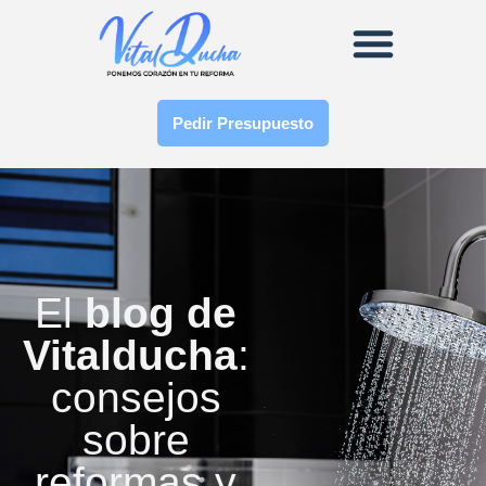
Pedir Presupuesto
El
blog de
Vitalducha
:
consejos
sobre
reformas y